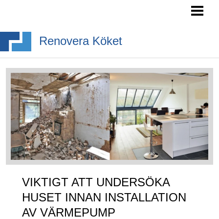
RENOVERA KÖK- TIPS
INREDA KÖK
Renovera Köket
BYGGA KÖKSÖ
KÖKSSTILAR
BLOGG
VIKTIGT ATT UNDERSÖKA
HUSET INNAN INSTALLATION
AV VÄRMEPUMP