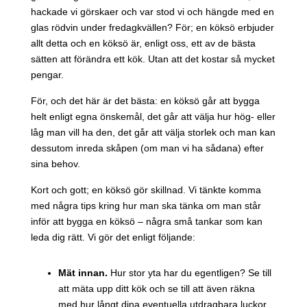
hackade vi görskaer och var stod vi och hängde med en
glas rödvin under fredagkvällen? För; en köksö erbjuder
allt detta och en köksö är, enligt oss, ett av de bästa
sätten att förändra ett kök. Utan att det kostar så mycket
pengar.
För, och det här är det bästa: en köksö går att bygga
helt enligt egna önskemål, det går att välja hur hög- eller
låg man vill ha den, det går att välja storlek och man kan
dessutom inreda skåpen (om man vi ha sådana) efter
sina behov.
Kort och gott; en köksö gör skillnad. Vi tänkte komma
med några tips kring hur man ska tänka om man står
inför att bygga en köksö – några små tankar som kan
leda dig rätt. Vi gör det enligt följande:
Mät innan.
Hur stor yta har du egentligen? Se till
att mäta upp ditt kök och se till att även räkna
med hur långt dina eventuella utdragbara luckor