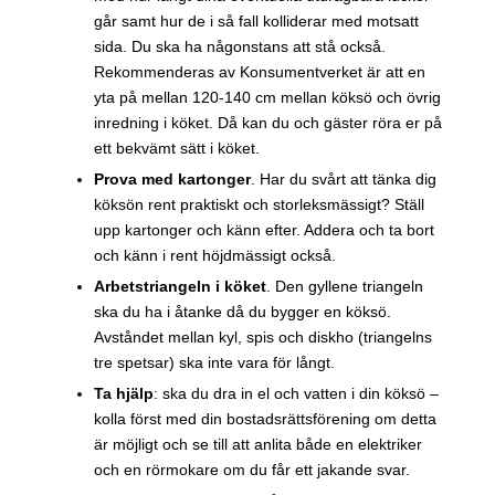
går samt hur de i så fall kolliderar med motsatt
sida. Du ska ha någonstans att stå också.
Rekommenderas av Konsumentverket är att en
yta på mellan 120-140 cm mellan köksö och övrig
inredning i köket. Då kan du och gäster röra er på
ett bekvämt sätt i köket.
Prova med kartonger
. Har du svårt att tänka dig
köksön rent praktiskt och storleksmässigt? Ställ
upp kartonger och känn efter. Addera och ta bort
och känn i rent höjdmässigt också.
Arbetstriangeln i köket
. Den gyllene triangeln
ska du ha i åtanke då du bygger en köksö.
Avståndet mellan kyl, spis och diskho (triangelns
tre spetsar) ska inte vara för långt.
Ta hjälp
: ska du dra in el och vatten i din köksö –
kolla först med din bostadsrättsförening om detta
är möjligt och se till att anlita både en elektriker
och en rörmokare om du får ett jakande svar.