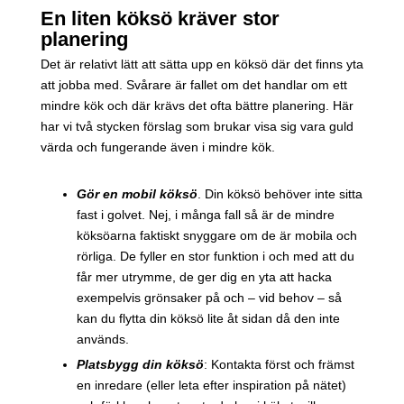
En liten köksö kräver stor
planering
Det är relativt lätt att sätta upp en köksö där det finns yta
att jobba med. Svårare är fallet om det handlar om ett
mindre kök och där krävs det ofta bättre planering. Här
har vi två stycken förslag som brukar visa sig vara guld
värda och fungerande även i mindre kök.
Gör en mobil köksö
. Din köksö behöver inte sitta
fast i golvet. Nej, i många fall så är de mindre
köksöarna faktiskt snyggare om de är mobila och
rörliga. De fyller en stor funktion i och med att du
får mer utrymme, de ger dig en yta att hacka
exempelvis grönsaker på och – vid behov – så
kan du flytta din köksö lite åt sidan då den inte
används.
Platsbygg din köksö
: Kontakta först och främst
en inredare (eller leta efter inspiration på nätet)