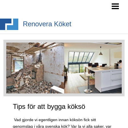
RENOVERA KÖK- TIPS
INREDA KÖK
Renovera Köket
BYGGA KÖKSÖ
KÖKSSTILAR
BLOGG
Tips för att bygga köksö
Vad gjorde vi egentligen innan köksön fick sitt
genomslag i våra svenska kök? Var la vi alla saker, var