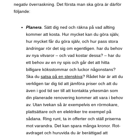
negativ överraskning. Det första man ska göra är därför
följande:
Planera
. Sätt dig ned och räkna på vad allting
kommer att kosta. Hur mycket kan du göra själv,
hur mycket får du göra själv, och hur pass stora
ändringar rör det sig om egentligen. har du behov
av nya vitvaror – och vad kostar dessa? – har du
ett behov av en ny spis och går det att hitta
billigare köksstommar och luckor någonstans?
Ska du
satsa på en stenskiva
? Rådet här är att du
verkligen tar dig tid att jämföra priser och att du
även i god tid ser till att kontakta yrkesmän som
din planerade renovering kommer att vara i behov
av. Utan tvekan så är exempelvis en rörmokare,
plattsättare och en elektriker tre exempel på
sådana. Ring runt, ta in offerter och ställ priserna
mot varandra. Det kan spara många kronor. Rot-
avdraget och huruvida du är berättigad att