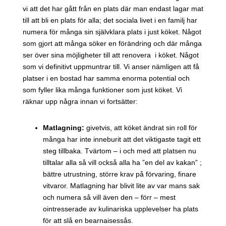
vi att det har gått från en plats där man endast lagar mat
till att bli en plats för alla; det sociala livet i en familj har
numera för många sin självklara plats i just köket. Något
som gjort att många söker en förändring och där många
ser över sina möjligheter till att renovera i köket. Något
som vi definitivt uppmuntrar till. Vi anser nämligen att få
platser i en bostad har samma enorma potential och
som fyller lika många funktioner som just köket. Vi
räknar upp några innan vi fortsätter:
Matlagning:
givetvis, att köket ändrat sin roll för
många har inte inneburit att det viktigaste tagit ett
steg tillbaka. Tvärtom – i och med att platsen nu
tilltalar alla så vill också alla ha ”en del av kakan” ;
bättre utrustning, större krav på förvaring, finare
vitvaror. Matlagning har blivit lite av var mans sak
och numera så vill även den – förr – mest
ointresserade av kulinariska upplevelser ha plats
för att slå en bearnaisessås.