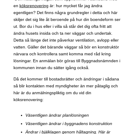
en
köksrenovering
är: hur mycket får jag ändra
egentligen? Det finns några grundregler i detta och här
skiljer det sig lite åt beroende på hur din boendeform ser
ut. Bor du i hus eller i villa så står det dig ofta fritt att
ändra husets insida och ta ner väggar och undertak.
Detta så länge det inte påverkar ventilation, avlopp eller
vatten. Gäller det bärande väggar så bör en konstruktör
närvara och kontrollera samt komma med råd kring
lösningar. En anmälan bör göras till Byggnadsnämnden i
kommunen innan du sätter igång också.
Då det kommer till bostadsrätter och ändringar i sådana
så blir kontakten med myndigheter än mer påtaglig och
här är du anmälningspliktig om du vid din
köksrenovering:
Väsentligen ändrar planlösningen
Väsentligen ändrar i byggnadens konstruktion
Ändrar i bjälklagen genom håltagning. Här är