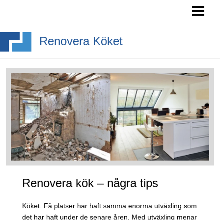
RENOVERA KÖK- TIPS
INREDA KÖK
Renovera Köket
BYGGA KÖKSÖ
KÖKSSTILAR
BLOGG
Renovera kök – några tips
Köket. Få platser har haft samma enorma utväxling som
det har haft under de senare åren. Med utväxling menar