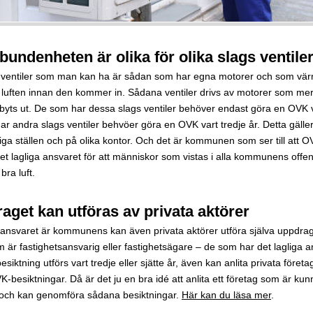
bundenheten är olika för olika slags ventile
 ventiler som man kan ha är sådan som har egna motorer och som värm
 luften innan den kommer in. Sådana ventiler drivs av motorer som mer ef
n byts ut. De som har dessa slags ventiler behöver endast göra en OVK va
r andra slags ventiler behvöer göra en OVK vart tredje år. Detta gäller 
liga ställen och på olika kontor. Och det är kommunen som ser till att O
et lagliga ansvaret för att människor som vistas i alla kommunens offent
 bra luft.
aget kan utföras av privata aktörer
nsvaret är kommunens kan även privata aktörer utföra själva uppdrag
m är fastighetsansvarig eller fastighetsägare – de som har det lagliga an
siktning utförs vart tredje eller sjätte år, även kan anlita privata föret
-besiktningar. Då är det ju en bra idé att anlita ett företag som är ku
 och kan genomföra sådana besiktningar.
Här kan du läsa mer
.