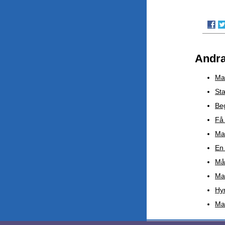
Andra
Mas
Sta
Beg
Få 
Ma
En
Mål
Mar
Hyr
Ma