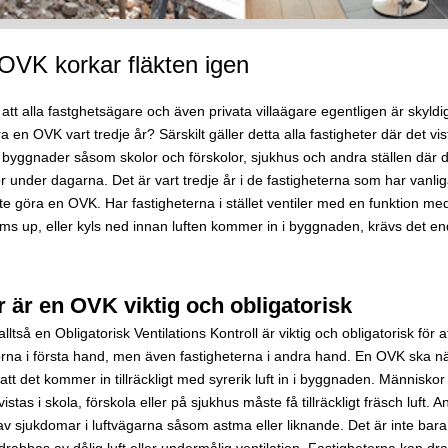
OVK korkar fläkten igen
 att alla fastghetsägare och även privata villaägare egentligen är skyldi
 en OVK vart tredje år? Särskilt gäller detta alla fastigheter där det vi
a byggnader såsom skolor och förskolor, sjukhus och andra ställen där d
 under dagarna. Det är vart tredje år i de fastigheterna som har vanlig
 göra en OVK. Har fastigheterna i stället ventiler med en funktion me
rms up, eller kyls ned innan luften kommer in i byggnaden, krävs det e
r är en OVK viktig och obligatorisk
ltså en Obligatorisk Ventilations Kontroll är viktig och obligatorisk för 
na i första hand, men även fastigheterna i andra hand. En OVK ska n
 att det kommer in tillräckligt med syrerik luft in i byggnaden. Människor 
stas i skola, förskola eller på sjukhus måste få tillräckligt fräsch luft. 
v sjukdomar i luftvägarna såsom astma eller liknande. Det är inte ba
rabbas av dålig luft eller undermålig ventilation. Fastigheterna kan dra