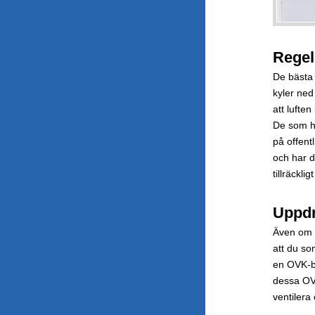
Regel
De bästa
kyler ned
att lufte
De som ha
på offent
och har d
tillräckligt
Uppdr
Även om a
att du so
en OVK-be
dessa OVK
ventilera