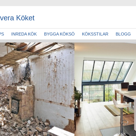
vera Köket
PS
INREDA KÖK
BYGGA KÖKSÖ
KÖKSSTILAR
BLOGG