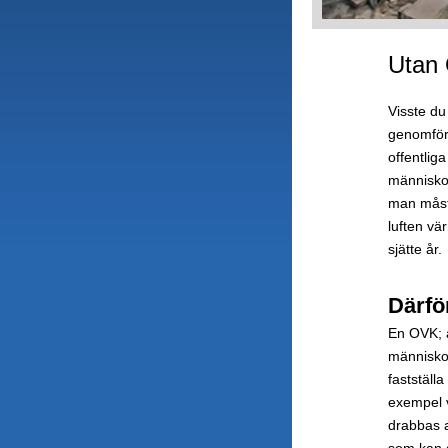
Utan 
Visste du
genomföra
offentlig
människor
man måste
luften vä
sjätte år.
Därfö
En OVK; al
människor
fastställa
exempel vi
drabbas a
som kan d