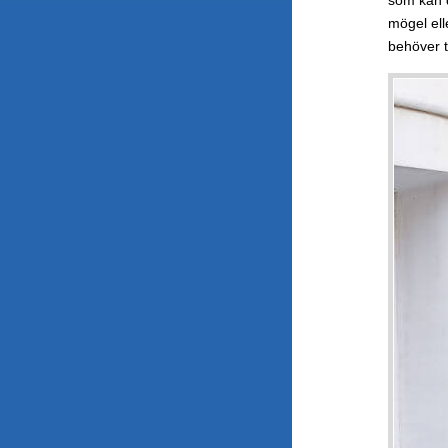
mögel ell
behöver ti