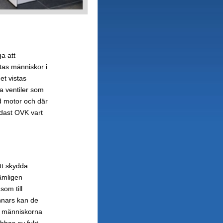
ga att
stas människor i
et vistas
a ventiler som
d motor och där
ndast OVK vart
att skydda
ämligen
som till
Annars kan de
ra människorna
bbas av fukt,