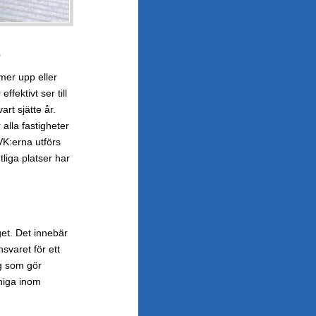
r
er upp eller
fektivt ser till
rt sjätte år.
alla fastigheter
VK:erna utförs
liga platser har
et. Det innebär
svaret för ett
ag som gör
nniga inom