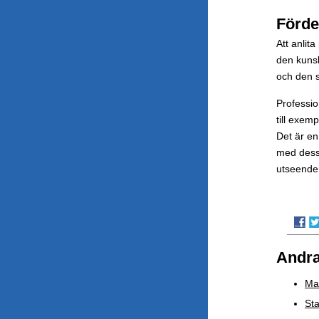
Förde
Att anlit
den kunsk
och den s
Professi
till exem
Det är en
med dessa
utseendemä
Andra
Mas
Sta