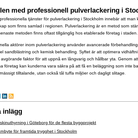
len med professionell pulverlackering i St
a professionella tjänster för pulverlackering i Stockholm innebär att man
ap som finns samlad i regionen. Pulverlackering är en metod som stän
enaste metoden finns oftast tillgänglig hos etablerade företag i staden.
onella aktörer inom pulverlackering använder avancerade förbehandlin
pel sandblästring och kemisk behandling. Syftet är att optimera vidhäftn
 avgörande faktor för att uppnå en långvarig och hållbar yta. Genom a
 företag kan kunderna vara säkra på att få en beläggning som inte ba
ssigt tilltalande, utan också tål tuffa miljöer och dagligt slitage.
 inlägg
kinuthyrning i Göteborg för de flesta byggprojekt
mbyte för framtida trygghet i Stockholm