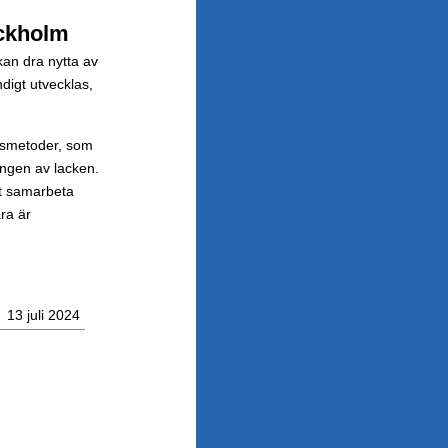
ockholm
 kan dra nytta av
digt utvecklas,
gsmetoder, som
ingen av lacken.
tt samarbeta
ra är
13 juli 2024