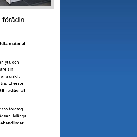
t förädla
ädla material
en yta och
are sin
är särskilt
 trä. Eftersom
l traditionell
essa företag
rlägsen. Många
behandlingar