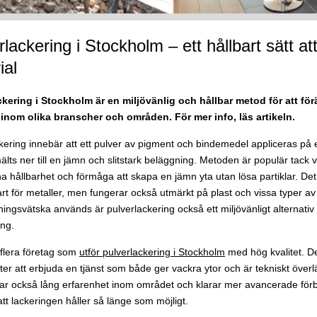
lackering i Stockholm – ett hållbart sätt at
ial
ckering i Stockholm är en miljövänlig och hållbar metod för att för
 inom olika branscher och områden. För mer info, läs artikeln.
kering innebär att ett pulver av pigment och bindemedel appliceras på 
lts ner till en jämn och slitstark beläggning. Metoden är populär tack v
a hållbarhet och förmåga att skapa en jämn yta utan lösa partiklar. Det 
t för metaller, men fungerar också utmärkt på plast och vissa typer av
ingsvätska används är pulverlackering också ett miljövänligt alternativ til
ing.
 flera företag som
utför pulverlackering i Stockholm
med hög kvalitet. D
fter att erbjuda en tjänst som både ger vackra ytor och är tekniskt öve
ar också lång erfarenhet inom området och klarar mer avancerade för
tt lackeringen håller så länge som möjligt.