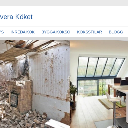
vera Köket
PS
INREDA KÖK
BYGGA KÖKSÖ
KÖKSSTILAR
BLOGG