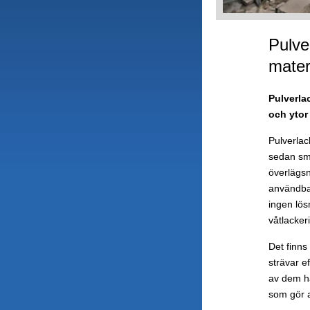
Pulver
mater
Pulverla
och ytor
Pulverlac
sedan smä
överlägsn
användbar
ingen lösn
våtlacker
Det finns
strävar e
av dem h
som gör a