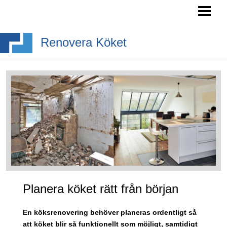
RENOVERA KÖK- TIPS
INREDA KÖK
Renovera Köket
BYGGA KÖKSÖ
KÖKSSTILAR
BLOGG
Planera köket rätt från början
En köksrenovering behöver planeras ordentligt så
att köket blir så funktionellt som möjligt, samtidigt