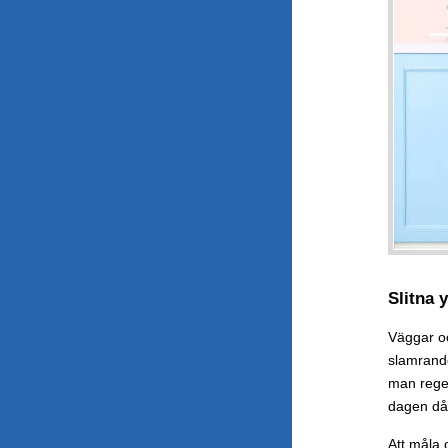
Slitna y
Väggar oc
slamrande
man regel
dagen då
Att måla