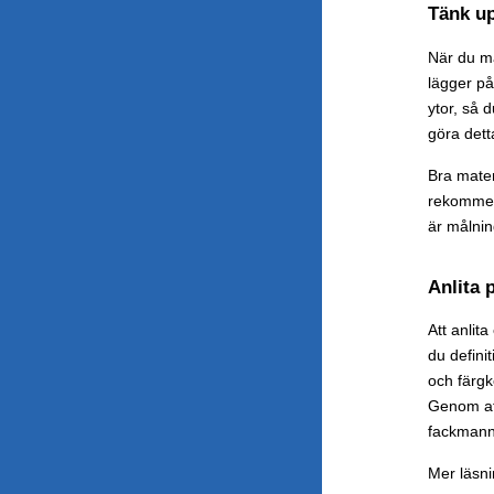
Tänk up
När du må
lägger på
ytor, så 
göra dett
Bra mater
rekommend
är målnin
Anlita 
Att anlit
du defini
och färgk
Genom att
fackmanna
Mer läsn