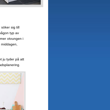
öker sig till
 någon typ av
t mer otvungen i
r middagen,
 ju tyder på att
tadsplanering.