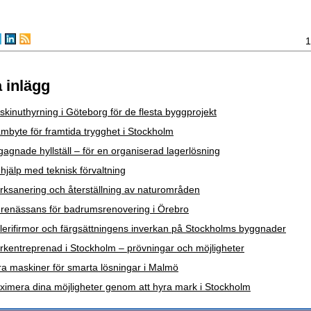
1
 inlägg
kinuthyrning i Göteborg för de flesta byggprojekt
mbyte för framtida trygghet i Stockholm
agnade hyllställ – för en organiserad lagerlösning
hjälp med teknisk förvaltning
rksanering och återställning av naturområden
 renässans för badrumsrenovering i Örebro
erifirmor och färgsättningens inverkan på Stockholms byggnader
kentreprenad i Stockholm – prövningar och möjligheter
a maskiner för smarta lösningar i Malmö
ximera dina möjligheter genom att hyra mark i Stockholm