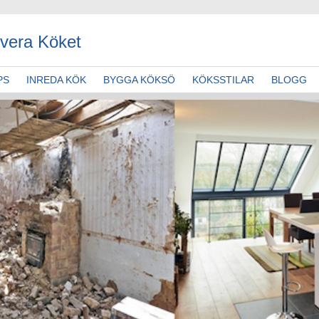
vera Köket
PS
INREDA KÖK
BYGGA KÖKSÖ
KÖKSSTILAR
BLOGG