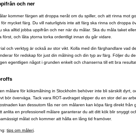
pifrån och ner
lar kommer färgen att droppa neråt om du spiller, och att rinna mot g
 för mycket färg. Du vill naturligtvis inte att färg ska rinna och droppa
du ska alltid jobba uppifrån och ner när du målar. Ska du måla taket eller
a först, och låta ytorna torka ordentligt innan du går vidare.
ial och verktyg är också av stor vikt. Kolla med din färghandlare vad d
erar för redskap för just din målning och din typ av färg. Följer du d
gen egentligen något i grunden enkelt och chanserna till ett bra resulta
proffs
a en målare för köksmålning in Stockholm behöver inte bli särskilt dyrt,
tivt bör överväga. Tack vara ROT-avdraget slipper du en stor del av ar
ostnaden kan dessutom fås ner om målaren kan köpa färg direkt från g
 anlita en professionell målare garanterar du att ditt kök blir snyggt oc
mässigt målat och kommer att hålla en lång tid framöver.
ing:
tips om måleri
.