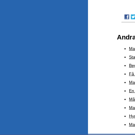
Andra
Mas
Sta
Beg
Få 
Ma
En
Mål
Mar
Hyr
Ma