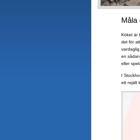
Måla 
Köket är 
det för a
vardaglig
en sådan 
eller spe
I Stockho
ett rejäl