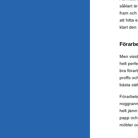
såklart är
fram och 
att hitta
klart den 
Förarbe
Men visst
helt perf
bra förar
proffs oc
bästa sätt
Förarbete
noggrann 
helt jämn
papp och t
möbler o