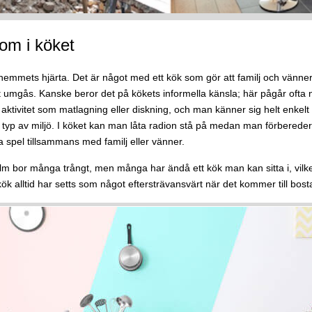
om i köket
hemmets hjärta. Det är något med ett kök som gör att familj och vänner s
tt umgås. Kanske beror det på kökets informella känsla; här pågår ofta
 aktivitet som matlagning eller diskning, och man känner sig helt enkel
typ av miljö. I köket kan man låta radion stå på medan man förberede
la spel tillsammans med familj eller vänner.
lm bor många trångt, men många har ändå ett kök man kan sitta i, vilket
t kök alltid har setts som något eftersträvansvärt när det kommer till bos