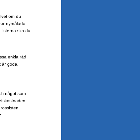
olvet om du
 över nymålade
 listerna ska du
e
essa enkla råd
t är goda.
 och något som
betskostnaden
rossisten.
h