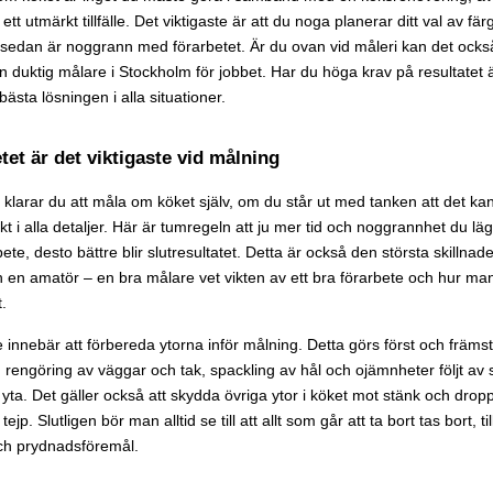
 ett utmärkt tillfälle. Det viktigaste är att du noga planerar ditt val av fär
sedan är noggrann med förarbetet. Är du ovan vid måleri kan det också
 en duktig målare i Stockholm för jobbet. Har du höga krav på resultatet ä
bästa lösningen i alla situationer.
tet är det viktigaste vid målning
 klarar du att måla om köket själv, om du står ut med tanken att det kans
ekt i alla detaljer. Här är tumregeln att ju mer tid och noggrannhet du lä
bete, desto bättre blir slutresultatet. Detta är också den största skillnad
h en amatör – en bra målare vet vikten av ett bra förarbete och hur ma
.
 innebär att förbereda ytorna inför målning. Detta görs först och främ
rengöring av väggar och tak, spackling av hål och ojämnheter följt av s
 yta. Det gäller också att skydda övriga ytor i köket mot stänk och drop
ejp. Slutligen bör man alltid se till att allt som går att ta bort tas bort, t
ch prydnadsföremål.