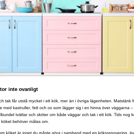
tor inte ovanligt
h tak får utstå mycket i ett kök, mer än i övriga lägenheten. Matstänk 
 med kastruller, fett och os som lägger sig i en hinna över väggarna – de
bundet tvättar och sköter om både väggar och tak i ett kök. Tids nog
 köket behöver målas om.
 om köket är inget du måste göra i samband med en köksrenovering, ä