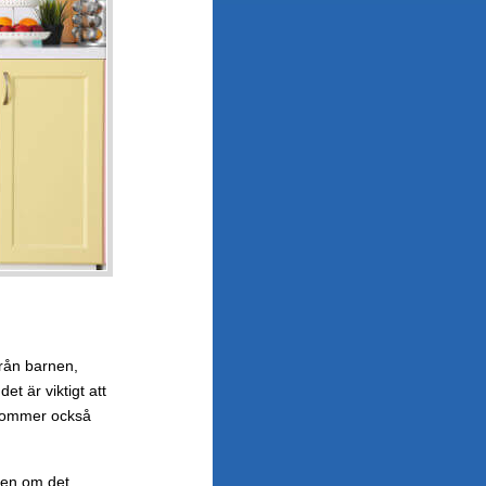
från barnen,
t är viktigt att
 kommer också
ven om det