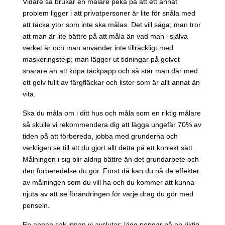
Vidare så brukar en målare peka på att ett annat
problem ligger i att privatpersoner är lite för snåla med
att täcka ytor som inte ska målas. Det vill säga; man tror
att man är lite bättre på att måla än vad man i själva
verket är och man använder inte tillräckligt med
maskeringstejp; man lägger ut tidningar på golvet
snarare än att köpa täckpapp och så står man där med
ett golv fullt av färgfläckar och lister som är allt annat än
vita.
Ska du måla om i ditt hus och måla som en riktig målare
så skulle vi rekommendera dig att lägga ungefär 70% av
tiden på att förbereda, jobba med grunderna och
verkligen se till att du gjort allt detta på ett korrekt sätt.
Målningen i sig blir aldrig bättre än det grundarbete och
den förberedelse du gör. Först då kan du nå de effekter
av målningen som du vill ha och du kommer att kunna
njuta av att se förändringen för varje drag du gör med
penseln.
En annan sak innan vi avslutar: lägg pengar på en riktig