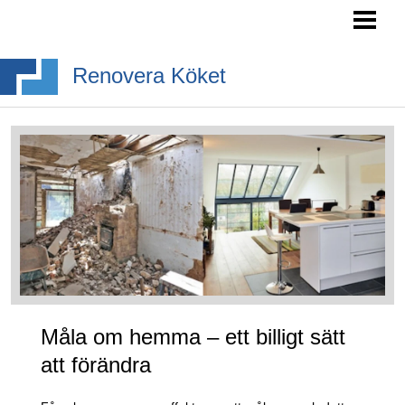
RENOVERA KÖK- TIPS
INREDA KÖK
Renovera Köket
BYGGA KÖKSÖ
KÖKSSTILAR
BLOGG
Måla om hemma – ett billigt sätt
att förändra