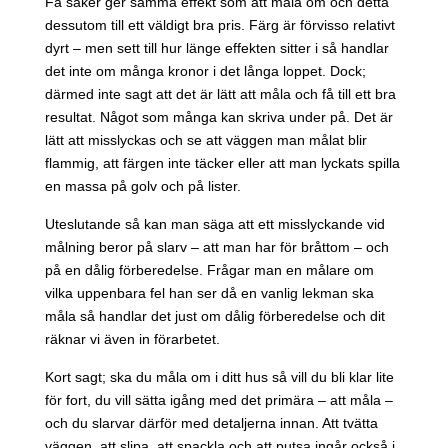
Få saker ger samma effekt som att måla om och detta
dessutom till ett väldigt bra pris. Färg är förvisso relativt
dyrt – men sett till hur länge effekten sitter i så handlar
det inte om många kronor i det långa loppet. Dock;
därmed inte sagt att det är lätt att måla och få till ett bra
resultat. Något som många kan skriva under på. Det är
lätt att misslyckas och se att väggen man målat blir
flammig, att färgen inte täcker eller att man lyckats spilla
en massa på golv och på lister.
Uteslutande så kan man säga att ett misslyckande vid
målning beror på slarv – att man har för bråttom – och
på en dålig förberedelse. Frågar man en målare om
vilka uppenbara fel han ser då en vanlig lekman ska
måla så handlar det just om dålig förberedelse och dit
räknar vi även in förarbetet.
Kort sagt; ska du måla om i ditt hus så vill du bli klar lite
för fort, du vill sätta igång med det primära – att måla –
och du slarvar därför med detaljerna innan. Att tvätta
väggen, att slipa, att spackla och att putsa ingår också i