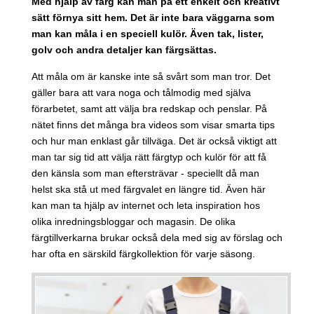
Med hjälp av färg kan man på ett enkelt och kreativt
sätt förnya sitt hem. Det är inte bara väggarna som
man kan måla i en speciell kulör. Även tak, lister,
golv och andra detaljer kan färgsättas.
Att måla om är kanske inte så svårt som man tror. Det
gäller bara att vara noga och tålmodig med själva
förarbetet, samt att välja bra redskap och penslar. På
nätet finns det många bra videos som visar smarta tips
och hur man enklast går tillväga. Det är också viktigt att
man tar sig tid att välja rätt färgtyp och kulör för att få
den känsla som man eftersträvar - speciellt då man
helst ska stå ut med färgvalet en längre tid. Även här
kan man ta hjälp av internet och leta inspiration hos
olika inredningsbloggar och magasin. De olika
färgtillverkarna brukar också dela med sig av förslag och
har ofta en särskild färgkollektion för varje säsong.