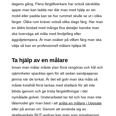
dagens gång. Flera färgtillverkare har också särskilda
appar man kan ladda ner där man med hjälp av sin
mobil eller padda kan se hur rummet skulle se ut i olika
färger. Olika rum kräver också olika slags färg. Har man
en äldre bostad med många fina detaljer kanske man
ska överväga att måla med linoljefärg eller
äggoljetempera. Är man osäker på vilken färg man ska
välja så kan en professionell målare hjälpa till.
Ta hjälp av en målare
Innan man målar måste ytan först rengöras och hål och
ojämnheter spacklas igen för att sedan sandpappras
jämna när de torkat. Är det ett golv man ska måla så
måste kvisthål först lackas med shellack för att inte
blöda igenom och ge trista färgskiftningar i det
nymålade golvet. Underarbetet tar tid och har man inte
tålamodet gör man bäst i att
anlita en målare i Uppsala
eller på annan ort. Genom att använda sig av
skatteverkets RUT-avdrag kan man som privatperson