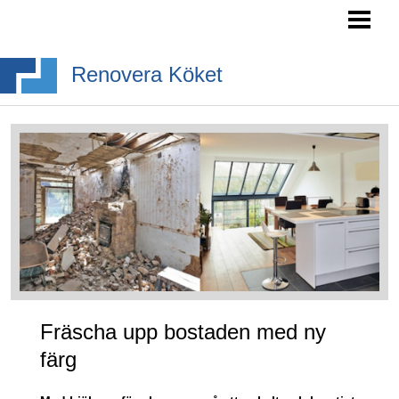
RENOVERA KÖK- TIPS
INREDA KÖK
Renovera Köket
BYGGA KÖKSÖ
KÖKSSTILAR
BLOGG
Fräscha upp bostaden med ny
färg