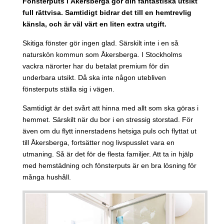
Fönsterputs i Åkersberga gör din fantastiska utsikt
full rättvisa. Samtidigt bidrar det till en hemtrevlig
känsla, och är väl värt en liten extra utgift.
Skitiga fönster gör ingen glad. Särskilt inte i en så
naturskön kommun som Åkersberga. I Stockholms
vackra närorter har du betalat premium för din
underbara utsikt. Då ska inte någon utebliven
fönsterputs ställa sig i vägen.
Samtidigt är det svårt att hinna med allt som ska göras i
hemmet. Särskilt när du bor i en stressig storstad. För
även om du flytt innerstadens hetsiga puls och flyttat ut
till Åkersberga, fortsätter nog livspusslet vara en
utmaning. Så är det för de flesta familjer. Att ta in hjälp
med hemstädning och fönsterputs är en bra lösning för
många hushåll.