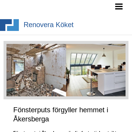
RENOVERA KÖK- TIPS
INREDA KÖK
Renovera Köket
BYGGA KÖKSÖ
KÖKSSTILAR
BLOGG
Fönsterputs förgyller hemmet i
Åkersberga